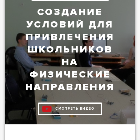
Реализованные проекты
СОЗДАНИЕ
УСЛОВИЙ ДЛЯ
ПРИВЛЕЧЕНИЯ
ШКОЛЬНИКОВ
НА
ФИЗИЧЕСКИЕ
НАПРАВЛЕНИЯ
ТГУ
(«ОПТИКА. -
СМОТРЕТЬ ВИДЕО
СДЕЛАЙ
САМ!»)